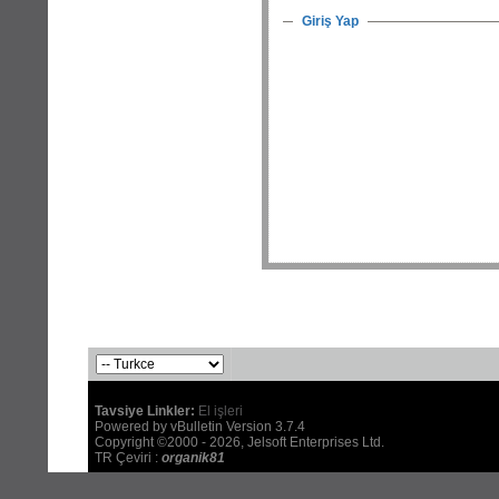
Giriş Yap
Tavsiye Linkler:
El işleri
Powered by vBulletin Version 3.7.4
Copyright ©2000 - 2026, Jelsoft Enterprises Ltd.
TR Çeviri :
organik81