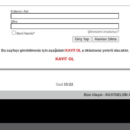
Kullanıcı Adı:
Şifre:
Şifrenizimi Unuttunuz?
Beni Hatırla?
Bu sayfayı görebilmeniz için aşağıdaki
KAYIT OL
a tıklamanız yeterli olacaktır.
KAYIT OL
Saat
15:22
.
Bize Ulaşın
-
RASTGELSİN 