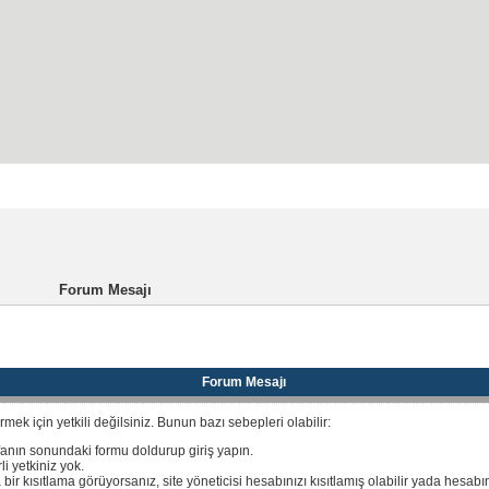
ayfası
Kayıt
SSS
Forum Mesajı
Forum Mesajı
ek için yetkili değilsiniz. Bunun bazı sebepleri olabilir:
fanın sonundaki formu doldurup giriş yapın.
i yetkiniz yok.
 bir kısıtlama görüyorsanız, site yöneticisi hesabınızı kısıtlamış olabilir yada hesabı