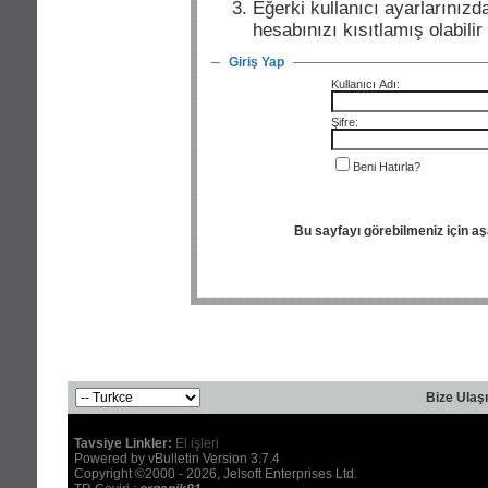
Eğerki kullanıcı ayarlarınızda
hesabınızı kısıtlamış olabili
Giriş Yap
Kullanıcı Adı:
Şifre:
Beni Hatırla?
Bu sayfayı görebilmeniz için a
Bize Ulaş
Tavsiye Linkler:
El işleri
Powered by vBulletin Version 3.7.4
Copyright ©2000 - 2026, Jelsoft Enterprises Ltd.