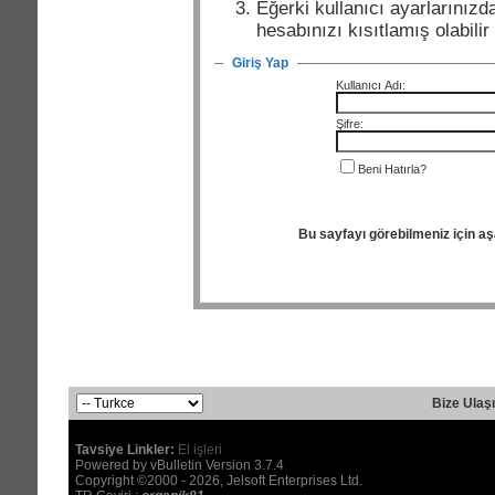
Eğerki kullanıcı ayarlarınızda
hesabınızı kısıtlamış olabili
Giriş Yap
Kullanıcı Adı:
Şifre:
Beni Hatırla?
Bu sayfayı görebilmeniz için a
Bize Ulaş
Tavsiye Linkler:
El işleri
Powered by vBulletin Version 3.7.4
Copyright ©2000 - 2026, Jelsoft Enterprises Ltd.