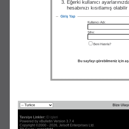
Eğerki kullanıcı ayarlarınızda
hesabınızı kısıtlamış olabili
Giriş Yap
Kullanıcı Adı:
Şifre:
Beni Hatırla?
Bu sayfayı görebilmeniz için a
Bize Ulaş
Tavsiye Linkler:
El işleri
Powered by vBulletin Version 3.7.4
Copyright ©2000 - 2026, Jelsoft Enterprises Ltd.