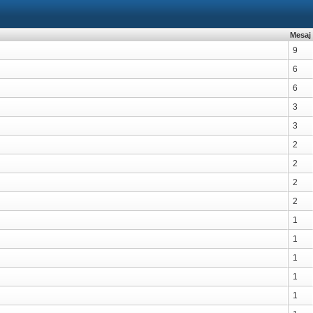
Mesaj
9
6
6
3
3
2
2
2
2
1
1
1
1
1