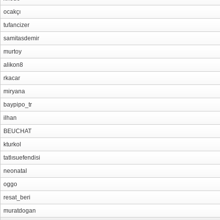
ocakçı
tufancizer
samitasdemir
murtoy
alikon8
rkacar
miryana
baypipo_tr
ilhan
BEUCHAT
kturkol
tatlısuefendisi
neonatal
oggo
resat_beri
muratdogan