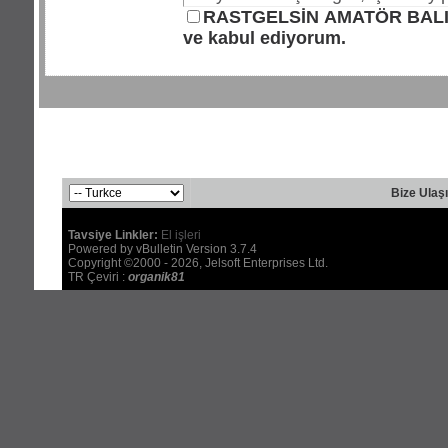
RASTGELSİN AMATÖR BALIK
1.
Her şeyden önce forum'umuza 
ve kabul ediyorum.
olması ve forum'u bu doğrultuda
kuralın ihlali söz konusu olduğ
forum yönetimindeki görevliler tar
2.
Üye olurken seçeceğiniz kullan
isimler, başkasının kullanıcı adı 
anlamsız kullanıcı ad'ları seçmek
şifresinden mesuldür. Aynı kullanı
Bize Ulaş
forum'a girerek yazı yazması te
edilecektir.
Tavsiye Linkler:
El işleri
Powered by vBulletin Version 3.7.4
3.
İmza alanlarına siyasi amaçlı
Copyright ©2000 - 2026, Jelsoft Enterprises Ltd.
gerektiren link ve e-mail, msn, ic
TR Çeviri :
organik81
4.
Forum içindeki konulara yardı
v.b. adreslerinizi vermek yasakt
forum'u olduğunu unutmayalım.
5.
Forum'umuz üzerinden alınan 
problemlerden kullanıcı kendi m
platformudur ve buradan edinile
tamamen kullanıcıya aittir.