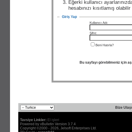
Eğerki kullanıcı ayarlarınızda
hesabınızı kısıtlamış olabili
Giriş Yap
Kullanıcı Adı:
Şifre:
Beni Hatırla?
Bu sayfayı görebilmeniz için a
Bize Ulaş
Tavsiye Linkler:
El işleri
Powered by vBulletin Version 3.7.4
Copyright ©2000 - 2026, Jelsoft Enterprises Ltd.